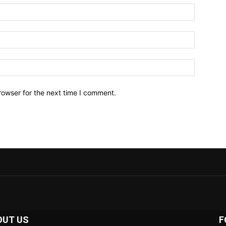
Name:*
Email:*
Website:
rowser for the next time I comment.
OUT US
F