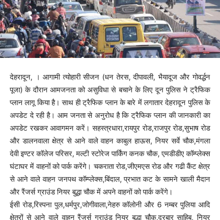
देहरादून, । आगामी त्योहारी सीजन (धन तेरस, दीपावली, भैयादूज और गोवर्द्धन
पूजा) के दौरान आमजनता को असुविधा से बचाने के लिए दून पुलिस ने ट्रैफिक
प्लान लागू किया है। साथ ही ट्रैफिक प्लान के बारे में लगातार देहरादून पुलिस के
अपडेट दे रही है। आम जनता से अनुरोध है कि ट्रैफिक प्लान की जानकारी का
अपडेट रखकर आवागमन करें। सहस्त्रधारा,रायपुर रोड,राजपुर रोड,सुभाष रोड
और डालनवाला क्षेत्र से आने वाले वाहन काबुल हाऊस, नियर सर्वे चौक,मंगला
देवी इण्टर कॉलेज परिसर, मल्टी स्टोरेज पार्किंग कनक चौक, एमडीडीए कॉम्प्लेक्स
घंटाघर में वाहनों को पार्क करेंगे। चकराता रोड,जीएमएस रोड और गढी कैंट क्षेत्र
से आने वाले वाहन जनपथ कॉम्प्लेक्स,बिंदाल, प्रभात कट के सामने खाली मैदान
और रैंजर्स ग्राउंड नियर बुद्धा चौक में अपने वाहनों को पार्क करेंगे।
ईसी रोड,रिस्पना पुल,धर्मपुर,जोगीवाला,नेहरु कॉलोनी और 6 नम्बर पुलिया आदि
क्षेत्रों से आने वाले वाहन रैंजर्स ग्राउंड नियर बुद्धा चौक,दरबार साहिब, नियर