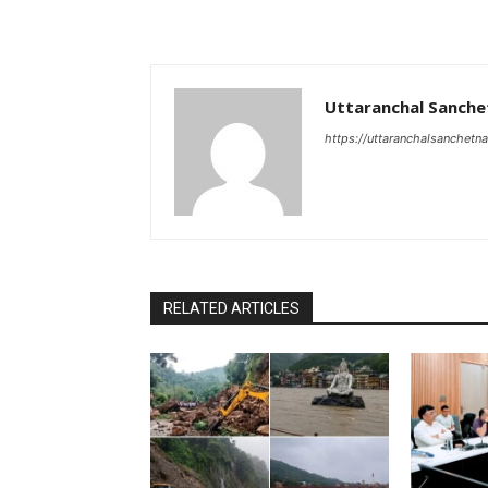
Uttaranchal Sanche
https://uttaranchalsanchetn
RELATED ARTICLES