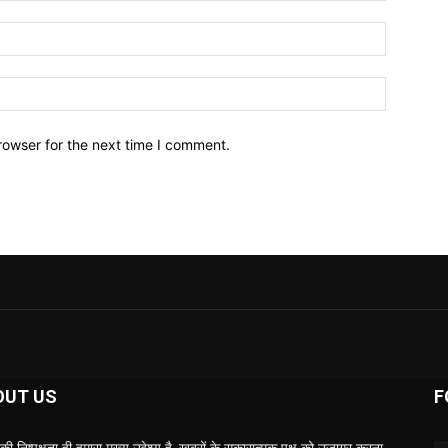
Email:*
Website:
rowser for the next time I comment.
OUT US
F
की निष्पक्षता ही हमारा मुख्य उद्देश्य है. ख़बरों के सकारात्मक पक्ष को उजागर करना