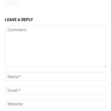
LEAVE A REPLY
Comment:
Na
Ema
Web