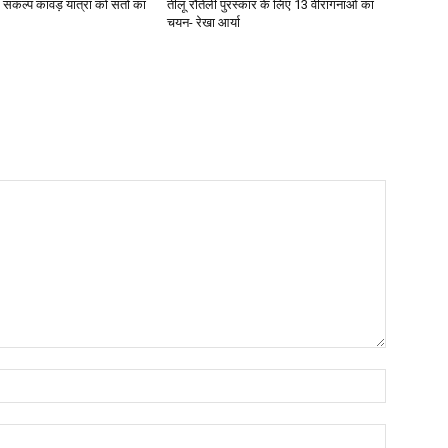
कल्प कांवड़ यात्रा को संतों का
तीलू रौतेली पुरस्कार के लिए 13 वीरांगनाओं का
चयन- रेखा आर्या
Name:*
Email:*