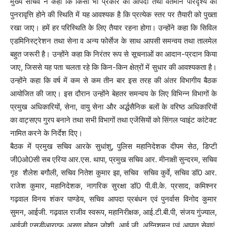
मुख्य सचिव ने कहा कि किसी भी प्रकार की आपदा तथा वर्तमान परिदृश्य की
पुनरावृत्ति होने की स्थिति में यह आवश्यक है कि प्रत्येक स्तर पर तैयारी को पुख्ता
रखा जाए। हमें हर परिस्थिति के लिए तैयार रहना होगा। उन्होंने कहा कि सिविल
एडमिनिस्ट्रेशन तथा सेना व अन्य फोर्सेज के साथ आपसी समन्वय तथा तालमेल
बहुत जरूरी है। उन्होंने कहा कि निरंतर रूप से सूचनाओं का आदान-प्रदान किया
जाए, जिससे यह पता चलता रहे कि किन-किन क्षेत्रों में सुधार की आवश्यकता है।
उन्होंने कहा कि वर्ष में कम से कम तीन बार इस तरह की अंतर विभागीय बैठक
आयोजित की जाए। इस दौरान उन्होंने बेहतर समन्वय के लिए विभिन्न विभागों के
प्रमुख अधिकारियों, सेना, वायु सेना और अर्द्धसैनिक बलों के वरिष्ठ अधिकारियों
का वाट्सएप गु्रप बनाने तथा सभी विभागों तथा एजेंसियों को सिंगल प्वाइंट कांटेक्ट
नामित करने के निर्देश दिए।
बैठक में प्रमुख सचिव आरके सुधांशु, पुलिस महानिदेशक दीपम सेठ, डिप्टी
जी0ओ0सी सब एरिया आर.एस. थापा, प्रमुख सचिव आर. मीनाक्षी सुन्दरम, सचिव
गृह शैलेश बगौली, सचिव नितेश कुमार झा, सचिव सचिव कुर्वे, सचिव डॉ0 आर.
राजेश कुमार, महानिदेशक, नागरिक सुरक्षा डॉ0 पी.वी.के. प्रसाद, कमिश्नर
गढ़वाल विनय शंकर पाण्डेय, सचिव आपदा प्रबंधन एवं पुनर्वास विनोद कुमार
सुमन, आईजी. गढ़वाल राजीव स्वरूप, महानिरीक्षक, आई.टी.बी.पी, संजय गुंज्याल,
आईजी एसडीआरएफ अरुण मोहन जोशी, आई.जी. अग्निशमन एवं आपात सेवाएं,