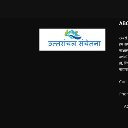
AB
ख़बरों 
हम अपन
साक्ष
दर्शको
हो, नि
सहाय
Cont
Phon
Ad